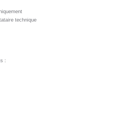
uniquement
tataire technique
s :