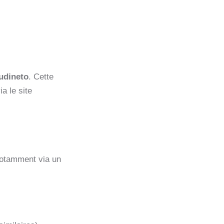
udineto
. Cette
a le site
notamment via un