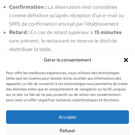
Confirmation :
La réservation n’est considérée
comme définitive qu’après réception d’un e-mail ou
SMS de confirmation envoyé par l’établissement.
Retard :
En cas de retard supérieur à
15 minutes
sans prévenir, le restaurant se réserve le droit de
réattribuer la table.
Annulation :
Par respect pour notre équipe et notre
Gérer le consentement
organisation, l’utilisateur est invité à annuler sa
Pour offrir les meilleures expériences, nous utilisons des technologies
réservation le plus tôt possible via le lien d’annulation
telles que les cookies pour stocker et/ou accéder aux informations des
présent dans l’e-mail de confirmation ou par
appareils. Le fait de consentir à ces technologies nous permettra de traiter
des données telles que le comportement de navigation ou les ID uniques
téléphone au
04 92 74 66 48
sur ce site. Le fait de ne pas consentir ou de retirer son consentement
Capacité :
Pour les réservations de plus de
8
peut avoir un effet négatif sur certaines caractéristiques et fonctions.
personnes
, nous vous invitons à nous contacter
directement par téléphone.
Accepter
MÉDIATION DE LA
Refuser